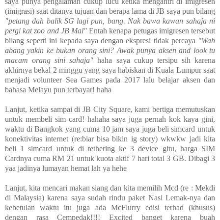
saya punya pengalaman cukup lucu ketika mengantri di imigresen
(imigrasi) saat ditanya tujuan dan berapa lama di JB saya pun bilang
"petang dah balik SG lagi pun, bang. Nak bawa kawan sahaja ni
pergi kat zoo and JB Mal"
Entah kenapa petugas imigresen tersebut
bilang seperti ini kepada saya dengan ekspresi tidak percaya
"Wah
abang yakin ke bukan orang sini? Awak punya aksen and look tu
macam orang sini sahaja"
haha saya cukup tersipu sih karena
akhirnya bekal 2 minggu yang saya habiskan di Kuala Lumpur saat
menjadi volunteer Sea Games pada 2017 lalu belajar aksen dan
bahasa Melayu pun terbayar! haha
Lanjut, ketika sampai di JB City Square, kami bertiga memutuskan
untuk membeli sim card! hahaha saya juga pernah kok kaya gini,
waktu di Bangkok yang cuma 10 jam saya juga beli simcard untuk
konektivitas internet (re:biar bisa bikin ig story) wkwkw jadi kita
beli 1 simcard untuk di tethering ke 3 device gitu, harga SIM
Cardnya cuma RM 21 untuk kuota aktif 7 hari total 3 GB. Dibagi 3
yaa jadinya lumayan hemat lah ya hehe
Lanjut, kita mencari makan siang dan kita memilih Mcd (re : Mekdi
di Malaysia) karena saya sudah rindu paket Nasi Lemak-nya dan
kebetulan waktu itu juga ada McFlurry edisi terhad (khusus)
dengan rasa Cempedak!!!! Excited banget karena buah