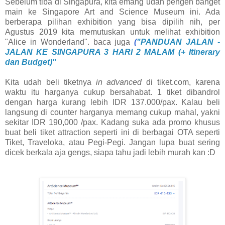
Sebelum tiba di Singapura, kita emang udah pengen banget
main ke Singapore Art and Science Museum ini. Ada
berberapa pilihan exhibition yang bisa dipilih nih, per
Agustus 2019 kita memutuskan untuk melihat exhibition
"Alice in Wonderland". baca juga
(
"PANDUAN JALAN -
JALAN KE SINGAPURA 3 HARI 2 MALAM (+ Itinerary
dan Budget)"
Kita udah beli tiketnya
in advanced
di tiket.com, karena
waktu itu harganya cukup bersahabat. 1 tiket dibandrol
dengan harga kurang lebih IDR 137.000/pax. Kalau beli
langsung di counter harganya memang cukup mahal, yakni
sekitar IDR 190,000 /pax. Kadang suka ada promo khusus
buat beli tiket attraction seperti ini di berbagai OTA seperti
Tiket, Traveloka, atau Pegi-Pegi. Jangan lupa buat sering
dicek berkala aja gengs, siapa tahu jadi lebih murah kan :D