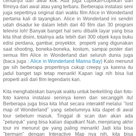
ceritanya dari awal kok. Ada juga cuplikan-cuplikan dari
filmnya dari awal atau yang terbaru. Berberapa instalasi seni
juga sepertinya original dari waktu film Alice in Wonderland
pertama kali di tayangkan. Alice in Wonderland ini sendiri
udah disadur ke dalam lebih dari 40 film dan 30 program
televisi loh! Banyak banget hal seru dibalik layar yang bisa
kita lihat disini, totalnya ada lebih dari 300 objek kaya buku
edisi perdana, gambar, proyektor, properti yang digunakan
saat shooting, boneka-boneka, kostum, sampai poster dari
semua film Alice in Wonderland dari seluruh dunia juga
(baca juga :
Alice in Wonderland Marina Bay
) Kalo menurut
gw sih berberapa propertinya cukup creepy ya karena itu
jadul banget tapi tetap menarik! Kapan lagi nih bisa liat
properti asli dari film legendaris kan.
Kita menghabiskan banyak waktu untuk berkeliling dan foto-
foto karena instalasi seninya keren dan secanggih itu!
Berberapa juga bisa kita lihat secara interaktif melalui "lost
map of Wonderland" yang sebelumnya kita dapet di awal
tour sebelum masuk. Tinggal di scan dan akan ada
"petunjuk" yang bisa kalian dapatkan! Nah, menjelang akhir
tour ini menurut gw yang paling menarik! Jadi kita bisa
"bermain" dengan Interactive Map nya nih, kita bisa