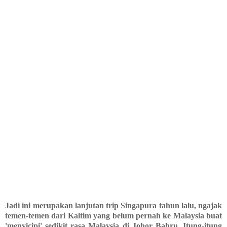
Jadi ini merupakan lanjutan trip Singapura tahun lalu, ngajak
temen-temen dari Kaltim yang belum pernah ke Malaysia buat
'menyicipi' sedikit rasa Malaysia di Johor Bahru. Itung-itung