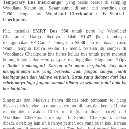
Temporary Bus Interchange"
yang persis berada di samping
Woodland Station ini.
Sesampainya di sana, cari boarding sign
"950"
dengan rute
Woodland Checkpoint / JB Sentral
Checkpoint.
Kita menaiki
SMRT Bus 950
untuk pergi ke Woodland
Checkpoint. Harga tiketnya adalah
$1.47
jika membayar
menggunakan EZ-Card / Jenius, dan
$2.30
jika membayar cash.
Waktu tempuh hanya sekitar 15 menit. Setelah itu sampai di
Woodlands Checkpoint kita harus keluar bus untuk pergi mengisi
borang imigrasi dan
scan passport
meninggalkan Singapura.
*Tips
: Ikutin rombongan! Karena kita akan berpindah bus dan
menggunakan bus yang berbeda. Jadi jangan sampai nanti
kebingungan dan jadinya terpisah. Struk yang didapat dari bus
sebelumnya juga jangan sampai hilang ya sebagai bukti naik ke
bus lanjutan.
Singapura dan Malaysia hanya dibatas oleh jembatan tol yang
diakses oleh kendaraan umum seperti mobil, bus, dan kereta. Hanya
membutuhkan waktu 10-15 menit (kalau tidak macet) dari
Woodland Checkpoint menuju JB Sentral Checkpoint. Kalau
dibaca dari blog lain sih katanya pernah ada yang jalan kaki karena
pernah terjadi macet parah di sini. Tapi kalau hari normal kayanya